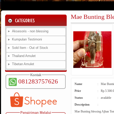
Mae Bunting Bl
Aksesoris - non blessing
Kumpulan Testimoni
Sold Item - Out of Stock
Thailand Amulet
Tibetan Amulet
Kontak
081283757626
Name
:
Mae Bunti
Price
:
Rp.5.500.
Status
:
available
Description
:
Mae Bunting blessing Ajhan To
Pengiriman Melalui